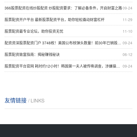
366股票配资在线炒股配资 炒股配资要求：了解必备条件，开启财富之路
09-24
股票配资开户平台 最新股票配资平台，助你轻松撬动财富杠杆
11-29
股票配资最专业论坛，助你投资无忧
11-10
配资资深股票配资门户 3748枚！美国公布核弹头数量！前30年已销毁1.2万枚
09-24
股票配资致富指南：揭秘赚钱秘诀
06-12
股票配资平台官网 耗时约12小时！韩国第一夫人被传唤调查，涉嫌操纵股价和收受名牌包，尹锡悦曾称：这是“政治阴谋”
09-24
友情链接
/ LINKS