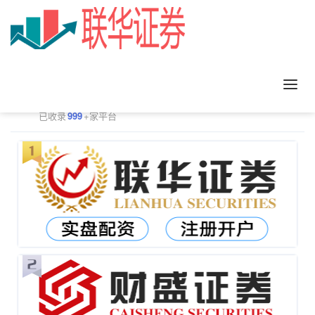
正规配资平台排行
更多
已收录
999
+家平台