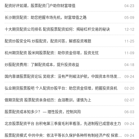
配资好评如潮，股票配资门户助你财富增值
04-23
长沙期货配资：助您把握市场先机，财富增值之路
05-09
十大期货配资公司排名 配资股票配资如何：揭秘杠杆交易的秘诀
12-12
配资炒股安全吗 炒股配资，配资问答，解惑投资难题
11-25
杭州期货配资 股米网股票配资：助你资金倍增，投资无忧
11-09
炒股配资费用：了解配资成本，提升投资收益
04-18
国内靠谱股票配资论坛 吴晓求：没有严刑峻法护航，中国资本市场发展很难成功
09-24
弘业期货股票股吧 个人配资炒股平台：助您资金倍增，把握投资良机
02-20
做期货配资 股票配资亲身经历：血泪教训，谨慎为上
02-07
股票配资成本知多少？ — 理性投资，控制风险
06-03
北京股票配资平台 台积电第三季度毛利率看涨，先进制程已成营收主力
09-24
股票配资模式 中共中央：依法平等长久保护各种所有制经济产权 探索建立个人破产制度
09-24