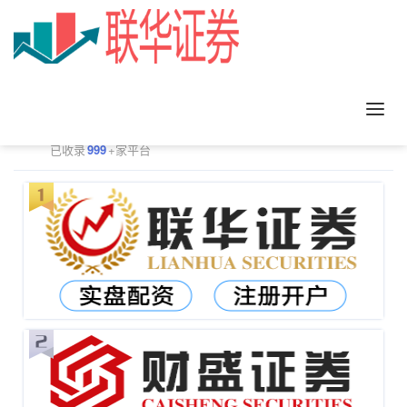
正规配资平台排行
更多
已收录
999
+家平台