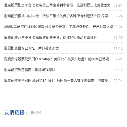
北京股票配资平台 台积电第三季度毛利率看涨，先进制程已成营收主力
09-24
股票配资模式 中共中央：依法平等长久保护各种所有制经济产权 探索建立个人破产制度
09-24
366股票配资在线炒股配资 炒股配资要求：了解必备条件，开启财富之路
09-24
股票配资开户平台 最新股票配资平台，助你轻松撬动财富杠杆
11-29
股票配资最专业论坛，助你投资无忧
11-10
配资资深股票配资门户 3748枚！美国公布核弹头数量！前30年已销毁1.2万枚
09-24
股票配资致富指南：揭秘赚钱秘诀
06-12
股票配资平台官网 耗时约12小时！韩国第一夫人被传唤调查，涉嫌操纵股价和收受名牌包，尹锡悦曾称：这是“政治阴谋”
09-24
友情链接
/ LINKS