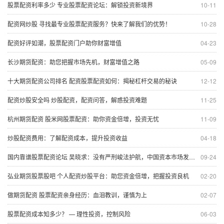
股票配资利率多少 专业股票配资论坛：解锁投资新境界
10-11
配资网炒股 寻找最专业股票配资服务？快来了解我们的优势！
10-28
配资好评如潮，股票配资门户助你财富增值
04-23
长沙期货配资：助您把握市场先机，财富增值之路
05-09
十大期货配资公司排名 配资股票配资如何：揭秘杠杆交易的秘诀
12-12
配资炒股安全吗 炒股配资，配资问答，解惑投资难题
11-25
杭州期货配资 股米网股票配资：助你资金倍增，投资无忧
11-09
炒股配资费用：了解配资成本，提升投资收益
04-18
国内靠谱股票配资论坛 吴晓求：没有严刑峻法护航，中国资本市场发展很难成功
09-24
弘业期货股票股吧 个人配资炒股平台：助您资金倍增，把握投资良机
02-20
做期货配资 股票配资亲身经历：血泪教训，谨慎为上
02-07
股票配资成本知多少？ — 理性投资，控制风险
06-03