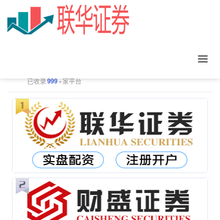
正规配资平台排行
更多
已收录
999
+家平台