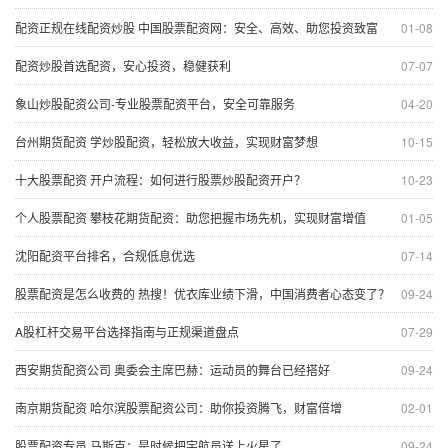
配资正规在线配资炒股 中国股票配资网：安全、高效、助您投资致富
01-08
配资炒股首选配资，安心投资，稳健获利
07-07
象山炒股配资公司-专业股票配资平台，安全可靠服务
04-20
台州期货配资 学炒股配资，轻松放大收益，实现财富梦想
10-15
十大股票配资 开户流程：如何进行股票炒股配资开户？
10-23
个人股票配资 攀枝花期货配资：助您把握市场先机，实现财富增值
01-05
沈阳配资平台排名，合规低息优选
07-14
股票配资是怎么收费的 热搜！优衣库业绩下滑，中国消费者心态变了？
09-24
A股杠杆交易平台选择指南与正规渠道盘点
07-29
西安期货配资公司 奥委会主席巴赫：运动员的舞台已经搭好
09-24
南京期货配资 哈尔滨股票配资公司：助你投资腾飞，财富倍增
02-01
股票配资专员 马斯克：是时候把宇航员送上火星了
09-24