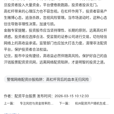
旦投资者投入大量资金，平台便卷款跑路，投资者投诉无门。
高杠杆带来的心理压力也不容忽视。在杠杆作用下，投资者容易产
生赌博心态，追涨杀跌，忽视风险管理。当市场波动时，这种心态
往往导致非理性决策，加速亏损。
金融专家提醒，投资股市应当坚持理性、长期的原则，远离高杠杆
诱惑。投资者应选择合法、受监管的证券公司进行交易，切勿轻信
网络上的高收益承诺。监管部门也应加大打击力度，清理非法配资
平台，保护投资者合法权益。
记住，股市中没有捷径，高收益必然伴随高风险。保护好自己的血
汗钱股票配资资讯网，远离网络配资陷阱，才是明智的投资之道。
警惕网络配资炒股陷阱：高杠杆背后的血本无归风险
作者：配资平台股票
发布时间：2026-03-15 10:12:33
上一篇：
专注风控与资金效率的炒股配资平台
下一篇：
杭州配资开户随机生成含有中立性、权威性、客观性、合规性和信息实用性适合网站发布不超30字的标题