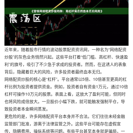
近年来，随着股市行情的波动股票配资资讯网，一种名为“网络配资
炒股”的灰色业务悄然兴起。这些平台打着“低门槛、高杠杆、快速盈
利”的旗号，吸引了不少急于求成的投资者。然而，在这诱人的表象
背后，隐藏着巨大的风险，许多投资者最终血本无归。
网络配资炒股的核心是“杠杆”。平台通常以5倍、10倍甚至更高的杠
杆比例为投资者提供资金。例如，投资者自有资金1万元，通过10倍
杠杆可操作10万元的股票。表面上看，这放大了盈利可能，但同时
也将风险成倍放大。一旦股价小幅下跌，就可能触发强制平仓，导
致投资者本金瞬间蒸发。
更危险的是，许多网络配资平台本身并不合法。它们往往未经金融
监管部门批准，游离于法律监管之外。这些平台可能存在虚假宣
传、隐瞒费用、操纵系统等问题。有些平台甚至本身就是骗局，一