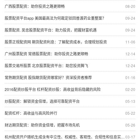
广西股票配资：助你投资之路更顺畅
08-20
股票配资平台app 美国最高法为何裁定驳回普渡药业重整案？
09-24
股票配资. 吴忠股票配资平台：助力投资，把握财富机遇
09-24
股票正规配资网 期货配资利息：了解配资成本，合理规划投资
11-06
广州股票配资 常德股票配资：助你投资之路更顺畅
12-14
股票交易所股票 北京股票配资平台：助您投资腾飞
12-24
常熟期货配资 股指期货配资哪家好？资深投资者推荐
01-16
2016配资炒股平台 杠杆配资炒股：高收益背后隐藏的风险
02-20
炒股配资：解锁资金倍增，选择可靠配资平台
05-13
配资杠杆：高收益与高风险并行
05-22
财达期货配资：助你资金倍增，把握市场先机
05-26
杭州配资开户随机生成含有中立性、权威性、客观性、合规性和信息实用性适合网站发布不超30字的标题
03-17