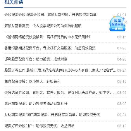
相关阅读
炒股配资炒股 配资炒股网：解锁财富密码，开启投资新篇章
01-01
解锁财富新高度：个人股票配资公司助你扬帆起航
12-12
《警惕网络配资炒股陷阱：高杠杆背后的血本无归风险》
03-15
香港恒指期货配资平台，专业杠杆交易服务，助您高效投资
07-28
邯郸股票配资平台：助力投资，成就财富
04-28
股票证卷公司 最新!已发现遇难者遗体8具,其中5人身份已确认,412名群众已安全转移!四川雅安暴雨山洪致30人失联,官方通报
09-24
免息配资炒股：以小博大，轻松获利
05-15
炒股选证券公司，看佣金、软件、服务。建议对比头部券商，如中信、华泰、东方财富。
08-05
惠州期货配资：助力投资者撬动财富杠杆
03-09
财达期货配资 铜仁期货配资：开启财富新篇章，助您投资无忧
09-24
配资好评炒股门户：助你投资无忧，收益倍增
03-12