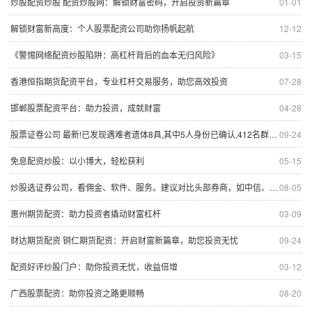
炒股配资炒股 配资炒股网：解锁财富密码，开启投资新篇章
01-01
解锁财富新高度：个人股票配资公司助你扬帆起航
12-12
《警惕网络配资炒股陷阱：高杠杆背后的血本无归风险》
03-15
香港恒指期货配资平台，专业杠杆交易服务，助您高效投资
07-28
邯郸股票配资平台：助力投资，成就财富
04-28
股票证卷公司 最新!已发现遇难者遗体8具,其中5人身份已确认,412名群众已安全转移!四川雅安暴雨山洪致30人失联,官方通报
09-24
免息配资炒股：以小博大，轻松获利
05-15
炒股选证券公司，看佣金、软件、服务。建议对比头部券商，如中信、华泰、东方财富。
08-05
惠州期货配资：助力投资者撬动财富杠杆
03-09
财达期货配资 铜仁期货配资：开启财富新篇章，助您投资无忧
09-24
配资好评炒股门户：助你投资无忧，收益倍增
03-12
广西股票配资：助你投资之路更顺畅
08-20