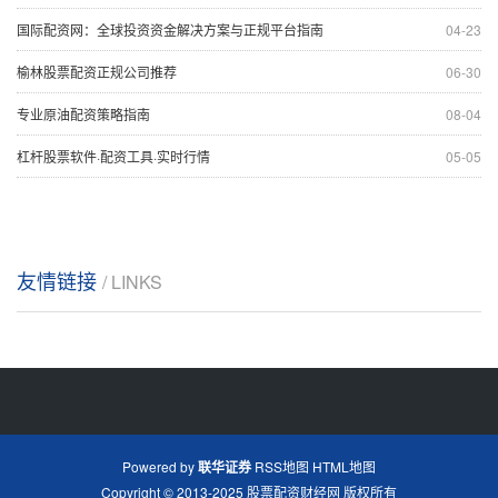
国际配资网：全球投资资金解决方案与正规平台指南
04-23
榆林股票配资正规公司推荐
06-30
专业原油配资策略指南
08-04
杠杆股票软件·配资工具·实时行情
05-05
友情链接
/ LINKS
Powered by
联华证券
RSS地图
HTML地图
Copyright
© 2013-2025
股票配资财经网
版权所有