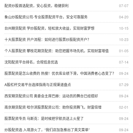
配资炒股首选配资，安心投资，稳健获利
07-07
象山炒股配资公司-专业股票配资平台，安全可靠服务
04-20
台州期货配资 学炒股配资，轻松放大收益，实现财富梦想
10-15
十大股票配资 开户流程：如何进行股票炒股配资开户？
10-23
个人股票配资 攀枝花期货配资：助您把握市场先机，实现财富增值
01-05
沈阳配资平台排名，合规低息优选
07-14
股票配资是怎么收费的 热搜！优衣库业绩下滑，中国消费者心态变了？
09-24
A股杠杆交易平台选择指南与正规渠道盘点
07-29
西安期货配资公司 奥委会主席巴赫：运动员的舞台已经搭好
09-24
南京期货配资 哈尔滨股票配资公司：助你投资腾飞，财富倍增
02-01
股票配资专员 马斯克：是时候把宇航员送上火星了
09-24
炒股配资选 入境游火了，“我们店加急推出了英文菜单”
09-24