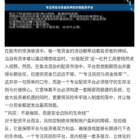
在股市的惊涛骇浪中，每一笔资金的流动都牵动着投资者的神经。
当自有资本难以撬动理想收益时，“炒股配资”这一杠杆工具便悄然进
入视野。然而，在鱼龙混杂的配资市场中，平台若想脱颖而出并赢
得长期信任，仅提供资金已远远不够。**“专注风控与资金效率”**，
这并非一句简单的口号，而是一个专业配资平台必须恪守的生存法
则与价值核心。它意味着平台必须构建一套精密而稳健的系统，在
放大投资者机遇的同时，更要将风险牢牢锁入制度的笼中，并让每
一分资金都迸发出最高效能。
**风控：不是枷锁，而是安全边际的生命线**
对于配资平台而言，风险控制绝非限制用户盈利的障碍，恰恰相
反，它是保障平台与投资者双方利益、确保游戏能够长期进行下去
的生命线。一个专注风控的平台，其内核是一套多层次、立体化的