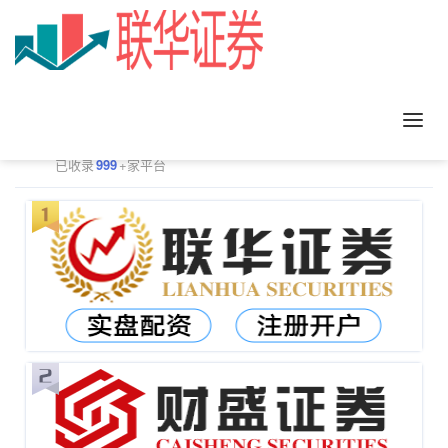
正规配资平台排行
更多
已收录
999
+家平台