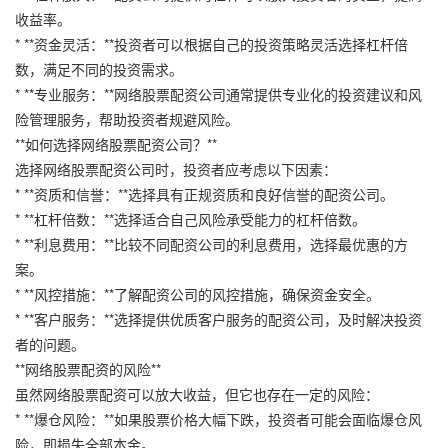
收益率。
* **资金灵活：**投资者可以根据自己的投资策略灵活选择杠杆倍
数，满足不同的投资需求。
* **专业服务：**网络股票配资公司通常提供专业化的投资建议和风
险管理服务，帮助投资者规避风险。
**如何选择网络股票配资公司？**
选择网络股票配资公司时，投资者应考虑以下因素：
* **资质和信誉：**选择具有正规资质和良好信誉的配资公司。
* **杠杆倍数：**选择适合自己风险承受能力的杠杆倍数。
* **利息费用：**比较不同配资公司的利息费用，选择最优惠的方
案。
* **风控措施：**了解配资公司的风控措施，确保资金安全。
* **客户服务：**选择提供优质客户服务的配资公司，及时解决投资
者的问题。
**网络股票配资的风险**
虽然网络股票配资可以放大收益，但它也存在一定的风险：
* **爆仓风险：**如果股票价格大幅下跌，投资者可能会面临爆仓风
险，即损失全部本金。