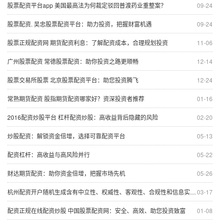
股票配资平台app 美国最高法为何裁定驳回普渡药业重整案？
09-24
股票配资. 吴忠股票配资平台：助力投资，把握财富机遇
09-24
股票正规配资网 期货配资利息：了解配资成本，合理规划投资
11-06
广州股票配资 常德股票配资：助你投资之路更顺畅
12-14
股票交易所股票 北京股票配资平台：助您投资腾飞
12-24
常熟期货配资 股指期货配资哪家好？资深投资者推荐
01-16
2016配资炒股平台 杠杆配资炒股：高收益背后隐藏的风险
02-20
炒股配资：解锁资金倍增，选择可靠配资平台
05-13
配资杠杆：高收益与高风险并行
05-22
财达期货配资：助你资金倍增，把握市场先机
05-26
杭州配资开户随机生成含有中立性、权威性、客观性、合规性和信息实用性适合网站发布不超30字的标题
03-17
配资正规在线配资炒股 中国股票配资网：安全、高效、助您投资致富
01-08