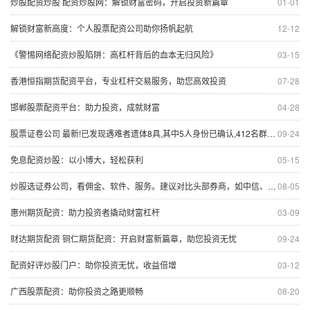
炒股配资炒股 配资炒股网：解锁财富密码，开启投资新篇章
01-01
解锁财富新高度：个人股票配资公司助你扬帆起航
12-12
《警惕网络配资炒股陷阱：高杠杆背后的血本无归风险》
03-15
香港恒指期货配资平台，专业杠杆交易服务，助您高效投资
07-28
邯郸股票配资平台：助力投资，成就财富
04-28
股票证卷公司 最新!已发现遇难者遗体8具,其中5人身份已确认,412名群众已安全转移!四川雅安暴雨山洪致30人失联,官方通报
09-24
免息配资炒股：以小博大，轻松获利
05-15
炒股选证券公司，看佣金、软件、服务。建议对比头部券商，如中信、华泰、东方财富。
08-05
惠州期货配资：助力投资者撬动财富杠杆
03-09
财达期货配资 铜仁期货配资：开启财富新篇章，助您投资无忧
09-24
配资好评炒股门户：助你投资无忧，收益倍增
03-12
广西股票配资：助你投资之路更顺畅
08-20