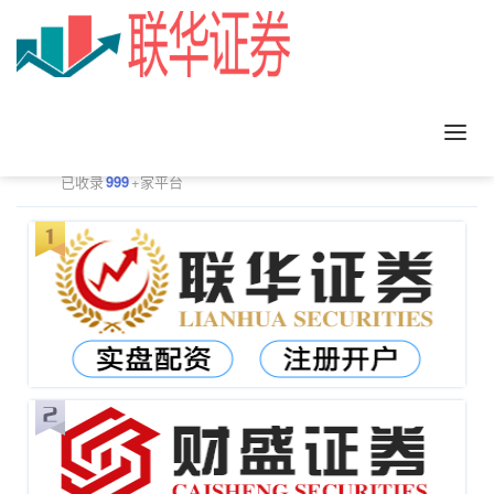
正规配资平台排行
更多
已收录
999
+家平台