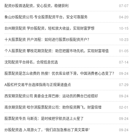
配资炒股首选配资，安心投资，稳健获利
07-07
象山炒股配资公司-专业股票配资平台，安全可靠服务
04-20
台州期货配资 学炒股配资，轻松放大收益，实现财富梦想
10-15
十大股票配资 开户流程：如何进行股票炒股配资开户？
10-23
个人股票配资 攀枝花期货配资：助您把握市场先机，实现财富增值
01-05
沈阳配资平台排名，合规低息优选
07-14
股票配资是怎么收费的 热搜！优衣库业绩下滑，中国消费者心态变了？
09-24
A股杠杆交易平台选择指南与正规渠道盘点
07-29
西安期货配资公司 奥委会主席巴赫：运动员的舞台已经搭好
09-24
南京期货配资 哈尔滨股票配资公司：助你投资腾飞，财富倍增
02-01
股票配资专员 马斯克：是时候把宇航员送上火星了
09-24
炒股配资选 入境游火了，“我们店加急推出了英文菜单”
09-24