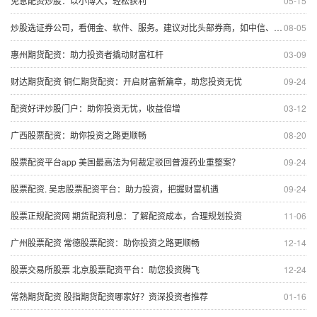
免息配资炒股：以小博大，轻松获利
05-15
炒股选证券公司，看佣金、软件、服务。建议对比头部券商，如中信、华泰、东方财富。
08-05
惠州期货配资：助力投资者撬动财富杠杆
03-09
财达期货配资 铜仁期货配资：开启财富新篇章，助您投资无忧
09-24
配资好评炒股门户：助你投资无忧，收益倍增
03-12
广西股票配资：助你投资之路更顺畅
08-20
股票配资平台app 美国最高法为何裁定驳回普渡药业重整案？
09-24
股票配资. 吴忠股票配资平台：助力投资，把握财富机遇
09-24
股票正规配资网 期货配资利息：了解配资成本，合理规划投资
11-06
广州股票配资 常德股票配资：助你投资之路更顺畅
12-14
股票交易所股票 北京股票配资平台：助您投资腾飞
12-24
常熟期货配资 股指期货配资哪家好？资深投资者推荐
01-16