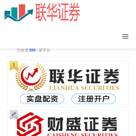
正规配资平台排行
更多
已收录
999
+家平台