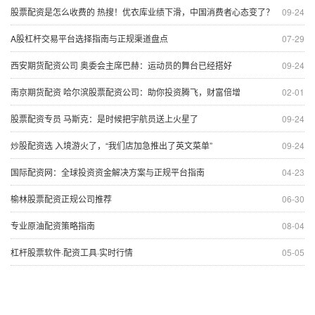
股票配资是怎么收费的 热搜！优衣库业绩下滑，中国消费者心态变了？
09-24
A股杠杆交易平台选择指南与正规渠道盘点
07-29
西安期货配资公司 奥委会主席巴赫：运动员的舞台已经搭好
09-24
南京期货配资 哈尔滨股票配资公司：助你投资腾飞，财富倍增
02-01
股票配资专员 马斯克：是时候把宇航员送上火星了
09-24
炒股配资选 入境游火了，“我们店加急推出了英文菜单”
09-24
国际配资网：全球投资资金解决方案与正规平台指南
04-23
榆林股票配资正规公司推荐
06-30
专业原油配资策略指南
08-04
杠杆股票软件·配资工具·实时行情
05-05