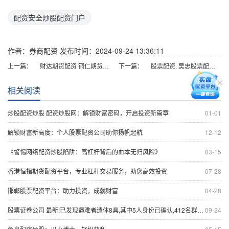
配资安全炒股配资门户
作者：券商配资
发布时间：2024-09-24 13:36:11
上一篇：
财达期货配资 铜仁期货配资：开启财富新篇章，助您投资无忧
下一篇：
股票配资. 吴忠股票配资平台：助力投资，把握财富机遇
相关阅读
炒股配资炒股 配资炒股网：解锁财富密码，开启投资新篇章
01-01
解锁财富新高度：个人股票配资公司助你扬帆起航
12-12
《警惕网络配资炒股陷阱：高杠杆背后的血本无归风险》
03-15
香港恒指期货配资平台，专业杠杆交易服务，助您高效投资
07-28
邯郸股票配资平台：助力投资，成就财富
04-28
股票证卷公司 最新!已发现遇难者遗体8具,其中5人身份已确认,412名群众已安全转移!四川雅安暴雨山洪致30人失联,官方通报
09-24