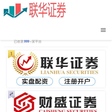
正规配资平台排行
更多
已收录
999
+家平台