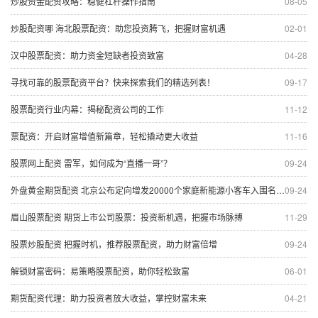
炒股资金配资攻略：稳健杠杆操作指南
08-05
炒股配资哪 海北股票配资：助您投资腾飞，把握财富机遇
02-01
汉中股票配资：助力资金短缺者投资致富
04-28
寻找可靠的股票配资平台？快来探索我们的精选列表！
09-17
股票配资行业内幕：揭秘配资公司的工作
11-12
票配资：开启财富增值新篇章，轻松撬动更大收益
11-16
股票网上配资 雷军，如何成为“直播一哥”？
09-24
外盘黄金期货配资 北京公布定向增发20000个家庭新能源小客车入围名单 最低入围家庭总积分为54分
09-24
眉山股票配资 期货上市公司股票：投资新机遇，把握市场脉搏
11-29
股票炒股配资 把握时机，推荐股票配资，助力财富倍增
09-24
解锁财富密码：易策略股票配资，助你轻松致富
06-01
期货配资代理：助力投资者放大收益，掌控财富未来
04-21