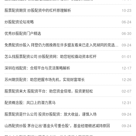
股票配资期货 炒股配资中的杠杆原理解析
10-23
炒股配资论坛攻略
06-24
优秀炒股配资门户精选
06-30
免费配资炒股入 拜登仍力图挽救在许多盟友看来已走入死胡同的竞选之路
09-24
怎么找股票配资公司 炒股配资网：助您轻松撬动资本杠杆
01-01
深圳在线配资：合规平台与灵活策略解析
12-17
苏州期货配资：助您把握市场先机，实现财富增长
12-26
股票配资来大 股配资平台：助您资金倍增，投资更轻松
02-07
配资概念股：风口上的潜力黑马
12-31
股票配资是什么公司 投资炒股配资：放大收益，谨慎入场
09-24
山西配资炒股 茅台让出“基金头号重仓股”，基金经理细述减持原因
09-24