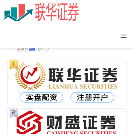
正规配资平台排行
更多
已收录
999
+家平台