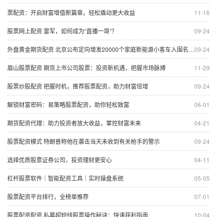
票配资：开启财富增值新篇章，轻松撬动更大收益
11-16
股票网上配资 雷军，如何成为“直播一哥”？
09-24
外盘黄金期货配资 北京公布定向增发20000个家庭新能源小客车入围名单 最低入围家庭总积分为54分
09-24
眉山股票配资 期货上市公司股票：投资新机遇，把握市场脉搏
11-29
股票炒股配资 把握时机，推荐股票配资，助力财富倍增
09-24
解锁财富密码：易策略股票配资，助你轻松致富
06-01
期货配资代理：助力投资者放大收益，掌控财富未来
04-21
股票配资模式 特朗普称他在袭击当天未收到有关枪手的警示
09-24
选择优质股票证券公司，投资理财更安心
04-11
杠杆股票软件｜智能配资工具｜实时操盘系统
05-05
股票配资平台排行，全榜单推荐
07-01
股票配资配资 私募超短线股票操作秘诀：快速获利指南
10-04