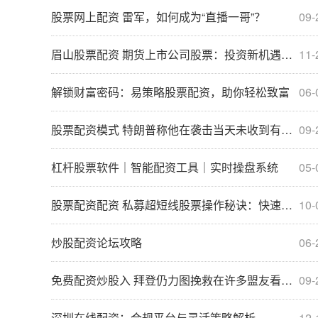
股票网上配资 雷军，如何成为“直播一哥”？
09-
眉山股票配资 期货上市公司股票：投资新机遇，把握市场脉搏
11-
解锁财富密码：易策略股票配资，助你轻松致富
06-
股票配资模式 特朗普称他在袭击当天未收到有关枪手的警示
09-
杠杆股票软件｜智能配资工具｜实时操盘系统
05-
股票配资配资 私募超短线股票操作秘诀：快速获利指南
10-
炒股配资论坛攻略
06-
免费配资炒股入 拜登仍力图挽救在许多盟友看来已走入死胡同的竞选之路
09-
深圳在线配资：合规平台与灵活策略解析
12-