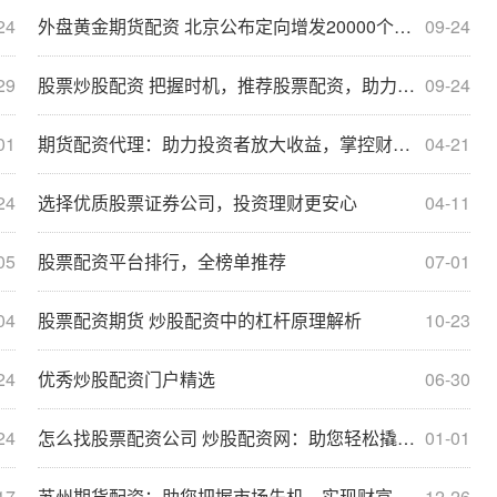
24
外盘黄金期货配资 北京公布定向增发20000个家庭新能源小客车入围名单 最低入围家庭总积分为54分
09-24
29
股票炒股配资 把握时机，推荐股票配资，助力财富倍增
09-24
01
期货配资代理：助力投资者放大收益，掌控财富未来
04-21
24
选择优质股票证券公司，投资理财更安心
04-11
05
股票配资平台排行，全榜单推荐
07-01
04
股票配资期货 炒股配资中的杠杆原理解析
10-23
24
优秀炒股配资门户精选
06-30
24
怎么找股票配资公司 炒股配资网：助您轻松撬动资本杠杆
01-01
17
苏州期货配资：助您把握市场先机，实现财富增长
12-26