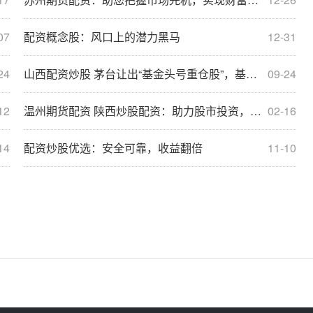
07
配资概念股：风口上的潜力黑马
12-31
24
山西配资炒股 茅台让出“基金头号重仓股”，基金经理细述减持原因
09-24
12
温州期货配资 陕西炒股配资：助力股市投资，实现财富增值
02-16
14
配资炒股优选：安全可靠，收益翻倍
11-10