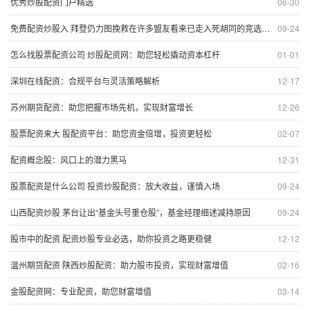
优秀炒股配资门户精选
06-30
免费配资炒股入 拜登仍力图挽救在许多盟友看来已走入死胡同的竞选之路
09-24
怎么找股票配资公司 炒股配资网：助您轻松撬动资本杠杆
01-01
深圳在线配资：合规平台与灵活策略解析
12-17
苏州期货配资：助您把握市场先机，实现财富增长
12-26
股票配资来大 股配资平台：助您资金倍增，投资更轻松
02-07
配资概念股：风口上的潜力黑马
12-31
股票配资是什么公司 投资炒股配资：放大收益，谨慎入场
09-24
山西配资炒股 茅台让出“基金头号重仓股”，基金经理细述减持原因
09-24
股市中的配资 配资炒股专业必选，助你投资之路更稳健
12-12
温州期货配资 陕西炒股配资：助力股市投资，实现财富增值
02-16
金股配资网：专业配资，助您财富增值
03-14