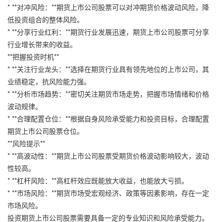
* **对冲风险：**期货上市公司股票可以对冲期货价格波动风险，降
低投资组合的整体风险。
* **分享行业红利：**期货行业发展迅速，期货上市公司股票可分享
行业增长带来的收益。
**把握投资时机**
* **关注行业龙头：**选择在期货行业具有领先地位的上市公司，其
业绩稳定，抗风险能力强。
* **分析市场趋势：**密切关注期货市场走势，把握市场情绪和价格
波动规律。
* **合理配置仓位：**根据自身风险承受能力和投资目标，合理配置
期货上市公司股票仓位。
**风险提示**
* **高波动性：**期货上市公司股票受期货价格波动影响较大，波动
性较高。
* **杠杆风险：**高杠杆效应既能放大收益，也能放大亏损。
* **市场风险：**期货市场受宏观经济、政策等因素影响，存在一定
市场风险。
投资期货上市公司股票需要具备一定的专业知识和风险承受能力。