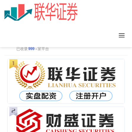
正规配资平台排行
更多
已收录
999
+家平台