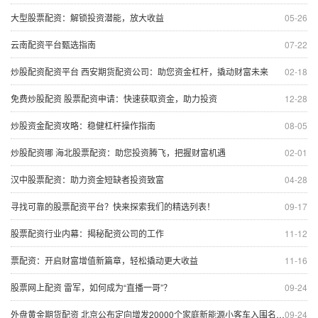
大型股票配资：解锁投资潜能，放大收益
05-26
云南配资平台甄选指南
07-22
炒股配资配资平台 西安期货配资公司：助您资金杠杆，撬动财富未来
02-18
免费炒股配资 股票配资申请：快速获取资金，助力投资
12-28
炒股资金配资攻略：稳健杠杆操作指南
08-05
炒股配资哪 海北股票配资：助您投资腾飞，把握财富机遇
02-01
汉中股票配资：助力资金短缺者投资致富
04-28
寻找可靠的股票配资平台？快来探索我们的精选列表！
09-17
股票配资行业内幕：揭秘配资公司的工作
11-12
票配资：开启财富增值新篇章，轻松撬动更大收益
11-16
股票网上配资 雷军，如何成为“直播一哥”？
09-24
外盘黄金期货配资 北京公布定向增发20000个家庭新能源小客车入围名单 最低入围家庭总积分为54分
09-24