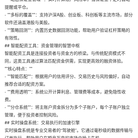
提醒或平仓。
- **多标的覆盖**：支持沪深A股、创业板、科创板等主流市场，部分
软件还涵盖港股与美股。
- **策略回测**：内置历史数据回测功能，帮助用户验证杠杆策略的
有效性。
## 智能配资工具：资金管理的智慧中枢
智能配资工具是连接投资者与资金方的桥梁。与传统配资模式不
同，这类工具通过算法匹配资金供需，实现更高效的融资体验。
**核心特点：**
- **智能匹配**：根据用户的信用评分、交易历史与风险偏好，自动
推荐合适的配资方案。
- **费用透明**：系统公开计算利息、管理费等成本，避免隐性收
费。
- **分仓系统**：将主账户资金拆分为多个子账户，每个子账户独立
管理，便于投资者控制风险。
## 实时操盘系统：交易执行的加速引擎
实时操盘系统是专业交易者的“驾驶舱”。它通过毫秒级的数据传输与
订单执行，帮助用户在瞬息万变的市场中抢占先机。