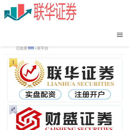
正规配资平台排行
更多
已收录
999
+家平台