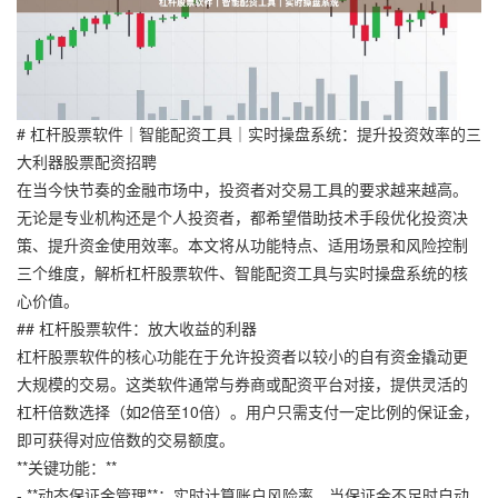
# 杠杆股票软件｜智能配资工具｜实时操盘系统：提升投资效率的三
大利器股票配资招聘
在当今快节奏的金融市场中，投资者对交易工具的要求越来越高。
无论是专业机构还是个人投资者，都希望借助技术手段优化投资决
策、提升资金使用效率。本文将从功能特点、适用场景和风险控制
三个维度，解析杠杆股票软件、智能配资工具与实时操盘系统的核
心价值。
## 杠杆股票软件：放大收益的利器
杠杆股票软件的核心功能在于允许投资者以较小的自有资金撬动更
大规模的交易。这类软件通常与券商或配资平台对接，提供灵活的
杠杆倍数选择（如2倍至10倍）。用户只需支付一定比例的保证金，
即可获得对应倍数的交易额度。
**关键功能：**
- **动态保证金管理**：实时计算账户风险率，当保证金不足时自动