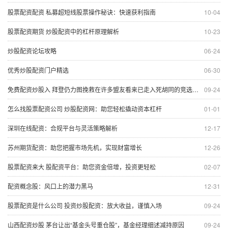
股票配资配资 私募超短线股票操作秘诀：快速获利指南
10-04
股票配资期货 炒股配资中的杠杆原理解析
10-23
炒股配资论坛攻略
06-24
优秀炒股配资门户精选
06-30
免费配资炒股入 拜登仍力图挽救在许多盟友看来已走入死胡同的竞选之路
09-24
怎么找股票配资公司 炒股配资网：助您轻松撬动资本杠杆
01-01
深圳在线配资：合规平台与灵活策略解析
12-17
苏州期货配资：助您把握市场先机，实现财富增长
12-26
股票配资来大 股配资平台：助您资金倍增，投资更轻松
02-07
配资概念股：风口上的潜力黑马
12-31
股票配资是什么公司 投资炒股配资：放大收益，谨慎入场
09-24
山西配资炒股 茅台让出“基金头号重仓股”，基金经理细述减持原因
09-24