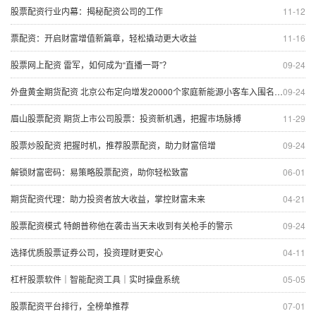
股票配资行业内幕：揭秘配资公司的工作
11-12
票配资：开启财富增值新篇章，轻松撬动更大收益
11-16
股票网上配资 雷军，如何成为“直播一哥”？
09-24
外盘黄金期货配资 北京公布定向增发20000个家庭新能源小客车入围名单 最低入围家庭总积分为54分
09-24
眉山股票配资 期货上市公司股票：投资新机遇，把握市场脉搏
11-29
股票炒股配资 把握时机，推荐股票配资，助力财富倍增
09-24
解锁财富密码：易策略股票配资，助你轻松致富
06-01
期货配资代理：助力投资者放大收益，掌控财富未来
04-21
股票配资模式 特朗普称他在袭击当天未收到有关枪手的警示
09-24
选择优质股票证券公司，投资理财更安心
04-11
杠杆股票软件｜智能配资工具｜实时操盘系统
05-05
股票配资平台排行，全榜单推荐
07-01