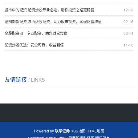
股市中的配资 配资炒股专业必选，助你投资之路更稳健
12-12
温州期货配资 陕西炒股配资：助力股市投资，实现财富增值
02-16
金股配资网：专业配资，助您财富增值
03-14
配资炒股优选：安全可靠，收益翻倍
11-10
友情链接
/ LINKS
Powered by
联华证券
RSS地图
HTML地图
Copyright
© 2013-2025
股票配资财经网
版权所有